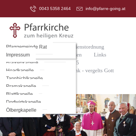
0043 5358 2464
info@pfarre-going.at
Home
Kirche
Gottesdienstordnung
Aschinger Kapelle
Pfarrgemeinde Rat
Jugend
Galerie
Kapellen
Links
Bildstöckl „Die Sandfrau“
Impressum
Kontakt
Jubiläumsjahr 2025
Blaikenkapelle
Horst Grottenthaler - vielen Dank - vergelts Gott
Hoadkapelle
Tannbichlkapelle
Pramakapelle
Blattlkapelle
Dorfwirtskapelle
Ölbergkapelle